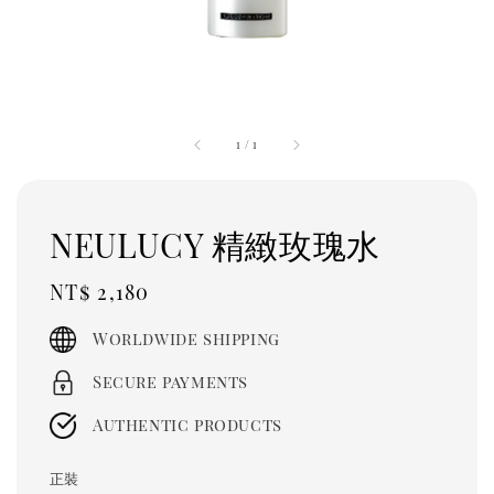
1
/
1
NEULUCY 精緻玫瑰水
Regular
NT$ 2,180
price
Worldwide shipping
Secure payments
Authentic products
正裝