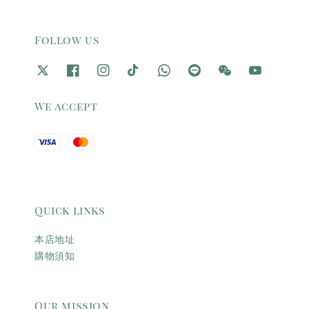
Follow us
We accept
Quick links
本店地址
購物須知
Our mission