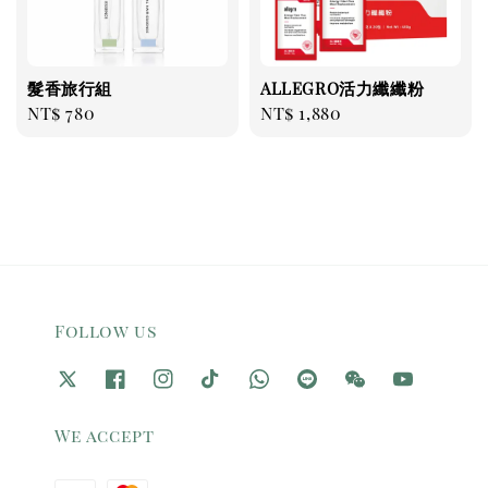
髮香旅行組
ALLEGRO活力纖纖粉
Regular
NT$ 780
Regular
NT$ 1,880
price
price
Follow us
We accept