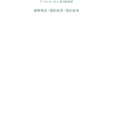
© {since 1993} 康活購物網
服務條款
隱私政策
退款政策
|
|