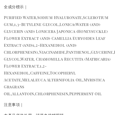
全成分標示｜
Purified Water,Sodium Hyaluronate,Sclerotium
Gum,1,3-Butylene Glycol,Lonica(Water (and)
Glycerin (and) Lonicera Japonica (Honeysuckle)
Flower Extract (and) Camellia Euryoides Leaf
Extract (and)1,2-Hexanediol (and)
Chlorphenesin),Niacinamide,Panthenol,Glycerine
Glycol,Water, Chamomilla Recutita (Matricaria)
Flower Extract,1,2-
Hexanediol,Caffeine,Tocopheryl
Acetate,Melaleuca Alternifolia Oil,Myristica
Gragrans
Oil,Allantoin,Chlorphenesin,Peppermint Oil
注意事項｜