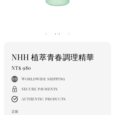
1
/
1
NHH 植萃青春調理精華
Regular
NT$ 980
price
Worldwide shipping
Secure payments
Authentic products
正裝