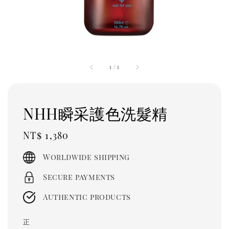
1
/
1
NHH瞬采護色洗髮精
Regular
NT$ 1,380
price
Worldwide shipping
Secure payments
Authentic products
正