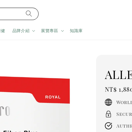
保健
品牌介紹
展覽專區
知識庫
AL
Regula
NT$ 1,88
price
World
Secur
Authe