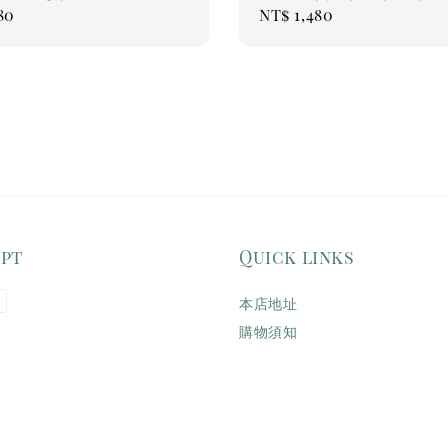
ar
80
Regular
NT$ 1,480
price
ept
Quick links
本店地址
購物須知