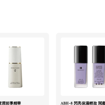
禦潤前導精華
ABH-8 閃亮保濕輕妝 閨