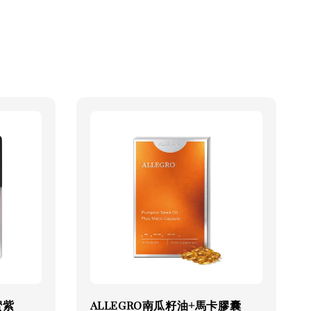
蜜紫
ALLEGRO南瓜籽油+馬卡膠囊