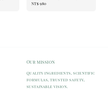
Regular
NT$ 980
price
Our mission
Quality ingredients, scientific
formulas, trusted safety,
sustainable vision.