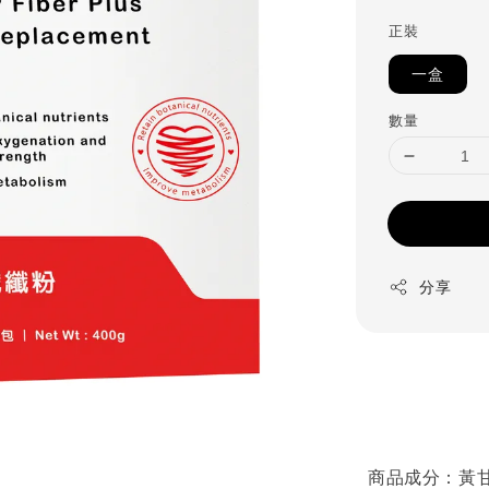
正裝
一盒
數量
分享
商品成分：黃