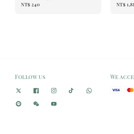
Regular
NT$ 240
Regul
NT$ 1,8
price
price
Follow us
We acc