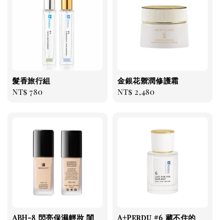
髮香旅行組
金銀花禦潤修護霜
Regular
NT$ 780
Regular
NT$ 2,480
price
price
ABH-8 閃亮保濕輕妝 閨
A+Perdu #6 藏不住的