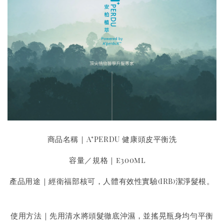
商品名稱｜A⁺PERDU 健康頭皮平衡洗
容量／規格｜e300ml
產品用途｜經衛福部核可，人體有效性實驗(IRB)潔淨髮根。
使用方法｜先用清水將頭髮徹底沖濕，並搖晃瓶身均勻平衡