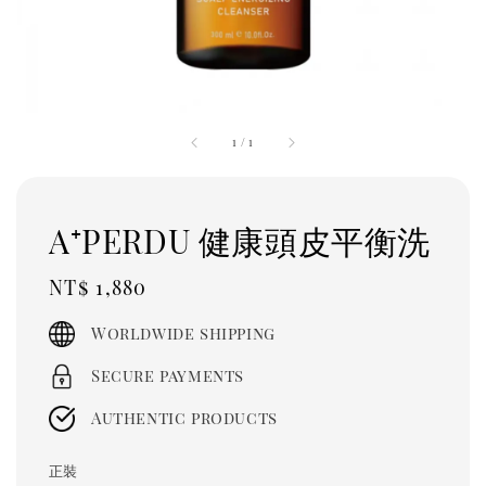
1
/
1
A⁺PERDU 健康頭皮平衡洗
Regular
NT$ 1,880
price
Worldwide shipping
Secure payments
Authentic products
正裝