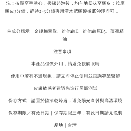
洗；按壓至手掌心，搓揉起泡後，均勻地塗抹至頭皮；按摩
頭皮3分鐘，靜待2-3分鐘再用清水把頭髮徹底沖淨即可 。
主成分標示｜金縷梅萃取、維他命E、維他命原B5、薄荷精
油
注意事項｜
本產品僅供外用，請避免接觸眼睛
使用中若有不適現象，請立即停止使用並諮詢專業醫師
皮膚敏感者建議先進行局部測試
保存方式｜請置於陰涼乾燥處，避免陽光直射與高溫環境
保存期限／有效日期｜保存期限三年，有效日期請見包裝
產地｜台灣