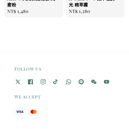
蜜粉
光 精萃霧
Regular
NT$ 1,480
Regular
NT$ 1,280
price
price
Follow us
We accept