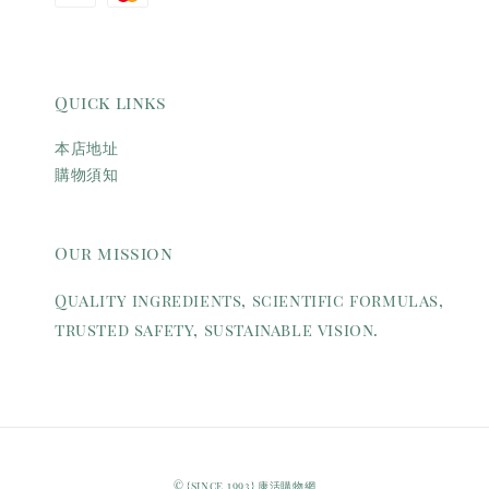
Quick links
本店地址
購物須知
Our mission
Quality ingredients, scientific formulas,
trusted safety, sustainable vision.
© {since 1993} 康活購物網