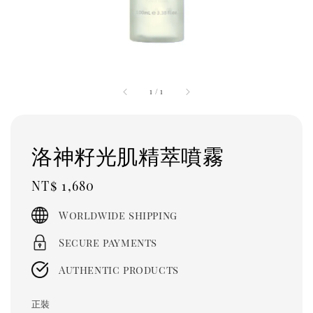
1
/
1
洛神籽光肌精萃噴霧
Regular
NT$ 1,680
price
Worldwide shipping
Secure payments
Authentic products
正裝