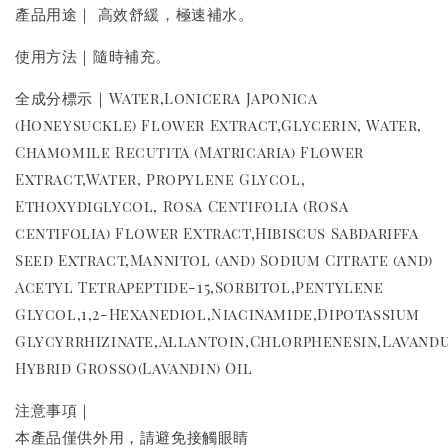
產品用途｜ 高效舒緩，極速補水。
使用方法｜隨時補充。
全成分標示｜Water,Lonicera Japonica
(Honeysuckle) Flower Extract,Glycerin, Water,
Chamomile Recutita (Matricaria) Flower
Extract,Water, Propylene Glycol,
Ethoxydiglycol, Rosa Centifolia (Rosa
centifolia) Flower Extract,Hibiscus Sabdariffa
Seed Extract,Mannitol (and) Sodium Citrate (and)
Acetyl Tetrapeptide-15,Sorbitol,Pentylene
Glycol,1,2-Hexanediol,Niacinamide,Dipotassium
Glycyrrhizinate,Allantoin,Chlorphenesin,Lavand
Hybrid Grosso(Lavandin) Oil
注意事項｜
本產品僅供外用，請避免接觸眼睛