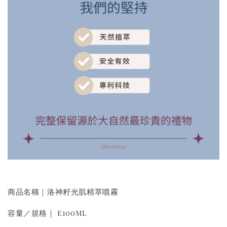
商品名稱｜洛神籽光肌精萃噴霧
容量／規格｜ e100ml