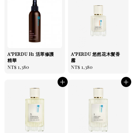
A⁺PERDU H1 活萃修護
A⁺PERDU 悠然花木髮香
精華
霧
Regular
NT$ 1,380
Regular
NT$ 1,380
price
price