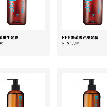
瞬采重生髮膜
NHH瞬采護色洗髮精
ar
80
Regular
NT$ 1,380
price