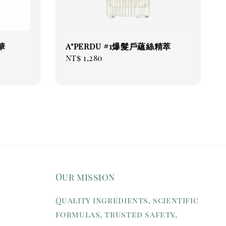
華
A⁺PERDU #1爆髮戶蘊絲精萃
Regular
NT$ 1,280
price
Our mission
Quality ingredients, scientific
formulas, trusted safety,