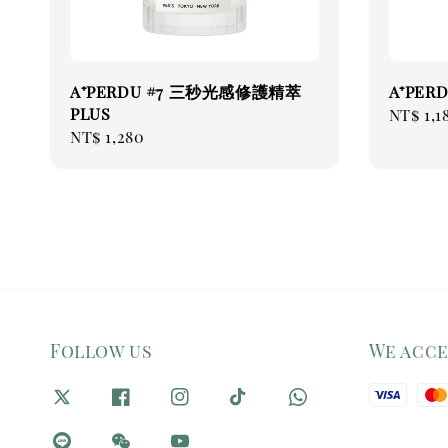
A⁺PERDU #7 三秒光感修護精萃
A⁺PE
PLUS
Regul
NT$ 1,1
Regular
NT$ 1,280
price
price
Follow us
We acc