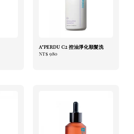
A⁺PERDU C2 控油淨化順髮洗
Regular
NT$ 980
price