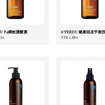
DU P4瞬效護髮素
A⁺PERDU 健康頭皮平衡
ar
200
Regular
NT$ 1,880
price