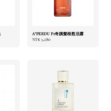
洗
A⁺PERDU P1奇蹟髮根甦活露
Regular
NT$ 3,280
price