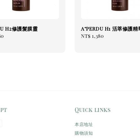
RDU H2修護髮膜靈
A⁺PERDU H1 活萃修護精
ar
80
Regular
NT$ 1,380
price
ept
Quick links
本店地址
購物須知