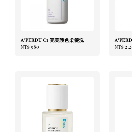
A⁺PERDU C1 完美護色柔髮洗
A⁺PER
Regular
NT$ 980
Regul
NT$ 2,
price
price