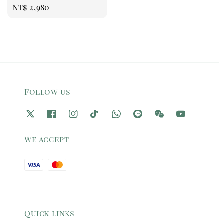
Regular
NT$ 2,980
price
Follow us
We accept
Quick links